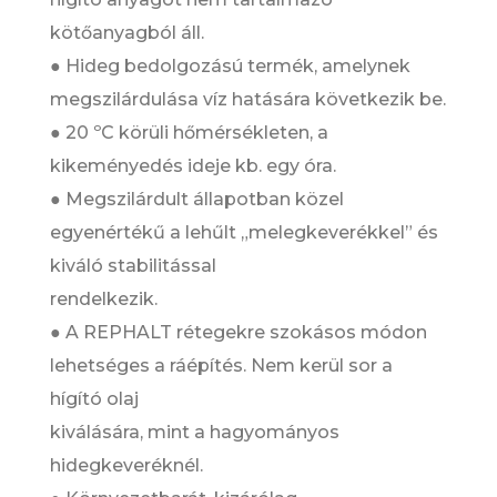
kötőanyagból áll.
● Hideg bedolgozású termék, amelynek
megszilárdulása víz hatására következik be.
● 20 ºC körüli hőmérsékleten, a
kikeményedés ideje kb. egy óra.
● Megszilárdult állapotban közel
egyenértékű a lehűlt „melegkeverékkel” és
kiváló stabilitással
rendelkezik.
● A REPHALT rétegekre szokásos módon
lehetséges a ráépítés. Nem kerül sor a
hígító olaj
kiválására, mint a hagyományos
hidegkeveréknél.