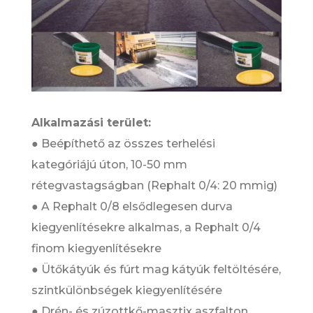
Alkalmazási terület:
● Beépíthető az összes terhelési
kategóriájú úton, 10-50 mm
rétegvastagságban (Rephalt 0/4: 20 mmig)
● A Rephalt 0/8 elsődlegesen durva
kiegyenlítésekre alkalmas, a Rephalt 0/4
finom kiegyenlítésekre
● Ütőkátyúk és fúrt mag kátyúk feltöltésére,
szintkülönbségek kiegyenlítésére
● Drén- és zúzottkő-masztix aszfalton