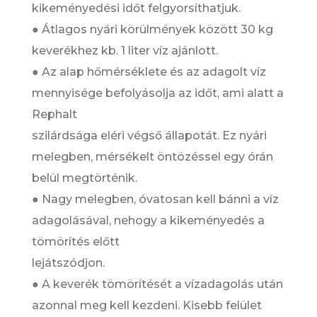
kikeményedési időt felgyorsíthatjuk.
● Átlagos nyári körülmények között 30 kg
keverékhez kb. 1 liter víz ajánlott.
● Az alap hőmérséklete és az adagolt víz
mennyisége befolyásolja az időt, ami alatt a
Rephalt
szilárdsága eléri végső állapotát. Ez nyári
melegben, mérsékelt öntözéssel egy órán
belül megtörténik.
● Nagy melegben, óvatosan kell bánni a víz
adagolásával, nehogy a kikeményedés a
tömörítés előtt
lejátszódjon.
● A keverék tömörítését a vízadagolás után
azonnal meg kell kezdeni. Kisebb felület