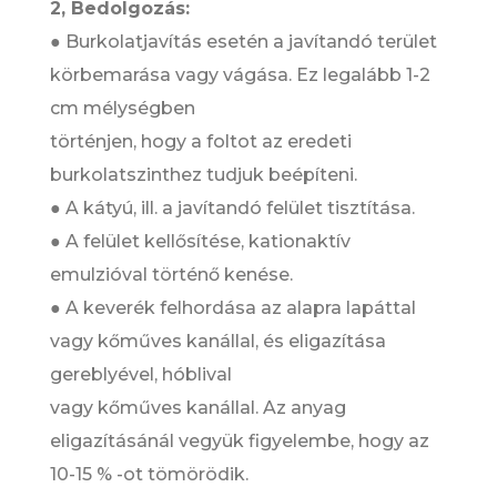
2, Bedolgozás:
● Burkolatjavítás esetén a javítandó terület
körbemarása vagy vágása. Ez legalább 1-2
cm mélységben
történjen, hogy a foltot az eredeti
burkolatszinthez tudjuk beépíteni.
● A kátyú, ill. a javítandó felület tisztítása.
● A felület kellősítése, kationaktív
emulzióval történő kenése.
● A keverék felhordása az alapra lapáttal
vagy kőműves kanállal, és eligazítása
gereblyével, hóblival
vagy kőműves kanállal. Az anyag
eligazításánál vegyük figyelembe, hogy az
10-15 % -ot tömörödik.