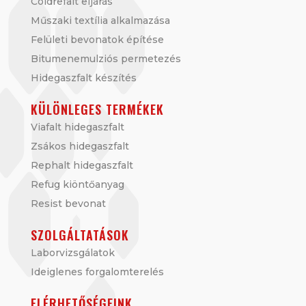
Coldrefalt eljárás
Műszaki textília alkalmazása
Felületi bevonatok építése
Bitumenemulziós permetezés
Hidegaszfalt készítés
KÜLÖNLEGES TERMÉKEK
Viafalt hidegaszfalt
Zsákos hidegaszfalt
Rephalt hidegaszfalt
Refug kiöntőanyag
Resist bevonat
SZOLGÁLTATÁSOK
Laborvizsgálatok
Ideiglenes forgalomterelés
ELÉRHETŐSÉGEINK