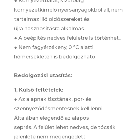
● Környezetbarát, kizárólag
környezetkímélő nyersanyagokból áll, nem
tartalmaz illó oldószereket és
újra hasznosításra alkalmas.
● A beépítés nedves felületre is történhet..
● Nem fagyérzékeny, 0 ºC alatti
hőmérsékleten is bedolgozható.
Bedolgozási utasítás:
1, Külső feltételek:
● Az alapnak tisztának, por- és
szennyeződésmentesnek kell lenni.
Általában elegendő az alapos
seprés. A felület lehet nedves, de tócsák
jelenléte nem megengedett.