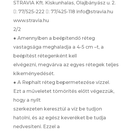
STRAVIA Kft. Kiskunhalas, Olajbányász u. 2.
: 77/525-222 : 77/425-118 info@stravia.hu
www.stravia.hu
2/2
● Amennyiben a beépítendő réteg
vastagsága meghaladja a 4-5 cm –t, a
beépítést rétegenként kell
elvégezni, megvárva az egyes rétegek teljes
kikeményedését.
● A Rephalt réteg bepermetezése vízzel.
Ezt a műveletet tömörítés előtt végezzük,
hogy a nyílt
szerkezeten keresztül a víz be tudjon
hatolni, és az egész keveréket be tudja
nedvesíteni. Ezzel a