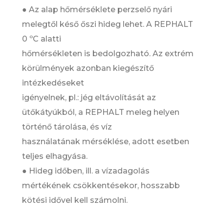
● Az alap hőmérséklete perzselő nyári
melegtől késő őszi hideg lehet. A REPHALT
0 ºC alatti
hőmérsékleten is bedolgozható. Az extrém
körülmények azonban kiegészítő
intézkedéseket
igényelnek, pl.: jég eltávolítását az
ütőkátyúkból, a REPHALT meleg helyen
történő tárolása, és víz
használatának mérséklése, adott esetben
teljes elhagyása.
● Hideg időben, ill. a vízadagolás
mértékének csökkentésekor, hosszabb
kötési idővel kell számolni.