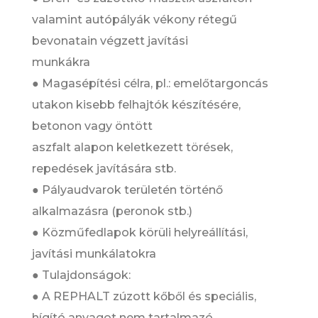
valamint autópályák vékony rétegű
bevonatain végzett javítási
munkákra
● Magasépítési célra, pl.: emelőtargoncás
utakon kisebb felhajtók készítésére,
betonon vagy öntött
aszfalt alapon keletkezett törések,
repedések javítására stb.
● Pályaudvarok területén történő
alkalmazásra (peronok stb.)
● Közműfedlapok körüli helyreállítási,
javítási munkálatokra
● Tulajdonságok:
● A REPHALT zúzott kőből és speciális,
hígító anyagot nem tartalmazó