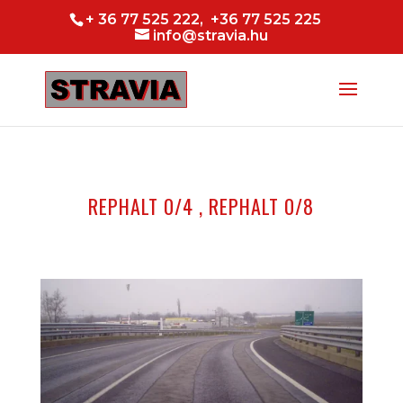
+ 36 77 525 222, +36 77 525 225
info@stravia.hu
REPHALT 0/4 , REPHALT 0/8