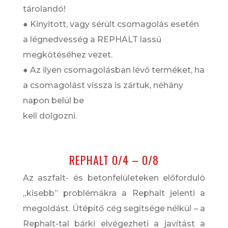
tárolandó!
● Kinyitott, vagy sérült csomagolás esetén
a légnedvesség a REPHALT lassú
megkötéséhez vezet.
● Az ilyen csomagolásban lévő terméket, ha
a csomagolást vissza is zártuk, néhány
napon belül be
kell dolgozni.
REPHALT 0/4 – 0/8
Az aszfalt- és betonfelületeken előforduló
„kisebb” problémákra a Rephalt jelenti a
megoldást. Útépítő cég segítsége nélkül – a
Rephalt-tal bárki elvégezheti a javítást a