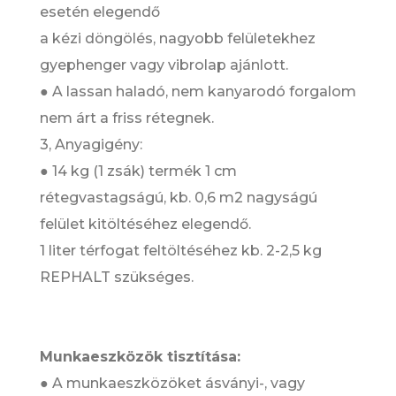
esetén elegendő
a kézi döngölés, nagyobb felületekhez
gyephenger vagy vibrolap ajánlott.
● A lassan haladó, nem kanyarodó forgalom
nem árt a friss rétegnek.
3, Anyagigény:
● 14 kg (1 zsák) termék 1 cm
rétegvastagságú, kb. 0,6 m2 nagyságú
felület kitöltéséhez elegendő.
1 liter térfogat feltöltéséhez kb. 2-2,5 kg
REPHALT szükséges.
Munkaeszközök tisztítása:
● A munkaeszközöket ásványi-, vagy