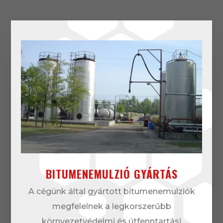
BITUMENEMULZIÓ GYÁRTÁS
A cégünk által gyártott bitumenemulziók
megfelelnek a legkorszerűbb
környezetvédelmi és útfenntartási