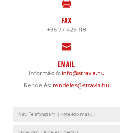

FAX
+36 77 425 118

EMAIL
Információ:
info@stravia.hu
Rendelés:
rendeles@stravia.hu