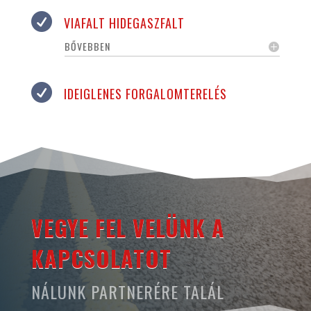

VIAFALT HIDEGASZFALT
BŐVEBBEN

IDEIGLENES FORGALOMTERELÉS
VEGYE FEL VELÜNK A
KAPCSOLATOT
NÁLUNK PARTNERÉRE TALÁL