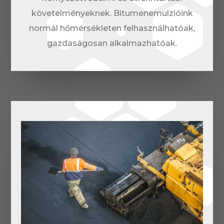
követelményeknek. Bitumenemulzióink
normál hőmérsékleten felhasználhatóak,
gazdaságosan alkalmazhatóak.