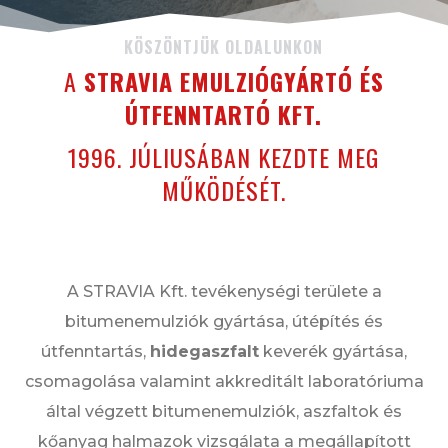
KÖSZÖNTJÜK OLDALUNKON
A
STRAVIA EMULZIÓGYÁRTÓ ÉS
ÚTFENNTARTÓ KFT.
1996. JÚLIUSÁBAN KEZDTE MEG
MŰKÖDÉSÉT.
A STRAVIA Kft. tevékenységi területe a
bitumenemulziók gyártása, útépítés és
útfenntartás,
hidegaszfalt
keverék gyártása,
csomagolása valamint akkreditált laboratóriuma
által végzett bitumenemulziók, aszfaltok és
kőanyag halmazok vizsgálata a megállapított