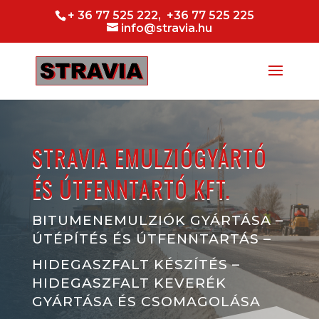
+ 36 77 525 222, +36 77 525 225
info@stravia.hu
STRAVIA EMULZIÓGYÁRTÓ
ÉS ÚTFENNTARTÓ KFT.
BITUMENEMULZIÓK GYÁRTÁSA –
ÚTÉPÍTÉS ÉS ÚTFENNTARTÁS –
HIDEGASZFALT KÉSZÍTÉS –
HIDEGASZFALT KEVERÉK
GYÁRTÁSA ÉS CSOMAGOLÁSA