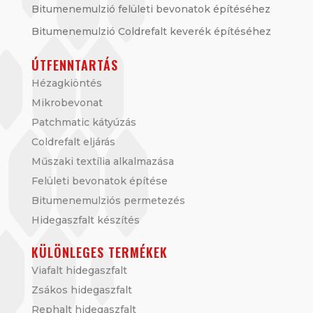
Bitumenemulzió felületi bevonatok építéséhez
Bitumenemulzió Coldrefalt keverék építéséhez
ÚTFENNTARTÁS
Hézagkiöntés
Mikrobevonat
Patchmatic kátyúzás
Coldrefalt eljárás
Műszaki textília alkalmazása
Felületi bevonatok építése
Bitumenemulziós permetezés
Hidegaszfalt készítés
KÜLÖNLEGES TERMÉKEK
Viafalt hidegaszfalt
Zsákos hidegaszfalt
Rephalt hidegaszfalt