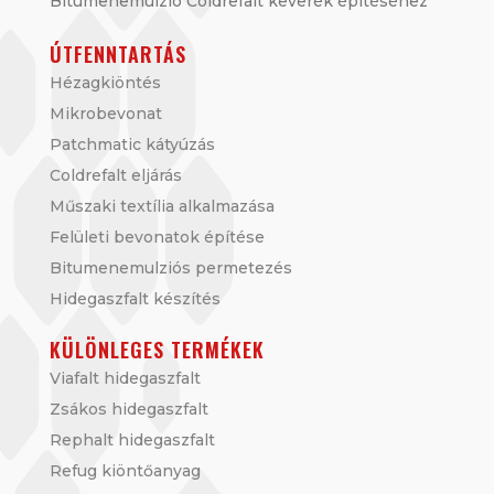
Bitumenemulzió Coldrefalt keverék építéséhez
ÚTFENNTARTÁS
Hézagkiöntés
Mikrobevonat
Patchmatic kátyúzás
Coldrefalt eljárás
Műszaki textília alkalmazása
Felületi bevonatok építése
Bitumenemulziós permetezés
Hidegaszfalt készítés
KÜLÖNLEGES TERMÉKEK
Viafalt hidegaszfalt
Zsákos hidegaszfalt
Rephalt hidegaszfalt
Refug kiöntőanyag